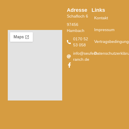
Adresse
Links
Schafloch 6
Kontakt
97456
Impressum
Hambach
0170 52
Vertragsbedingun
53 058
info@seufert-
Datenschutzerklär
ranch.de
F
a
c
e
b
o
o
k
-
f