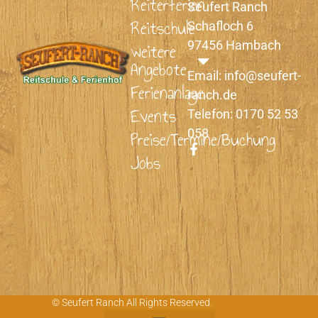
Reiterferien
Seufert Ranch
Reitschule
Schafloch 6
weitere
97456 Hambach
Angebote
Email: info@seufert-
Ferienanlage
ranch.de
Events
Telefon: 0170 52 53
058
Preise/Termine/Buchung
F
Jobs
a
c
e
b
o
o
k
-
f
© Seufert Ranch All Rights Reserved.