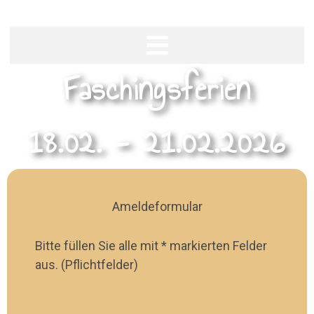
Zum
Inhalt
springen
Faschingsferien
18.02. - 21.02.2026
Ameldeformular
Bitte füllen Sie alle mit * markierten Felder
aus. (Pflichtfelder)