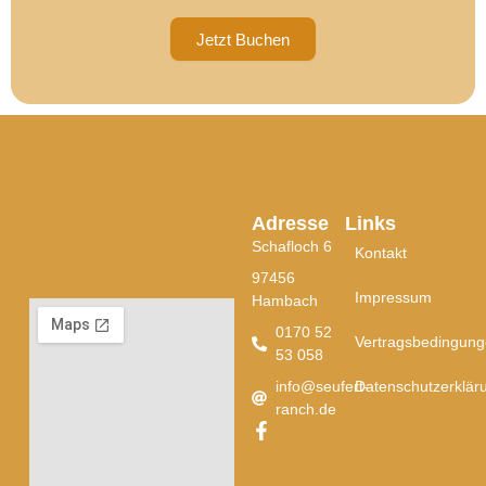
Jetzt Buchen
Adresse
Links
Schafloch 6
Kontakt
97456
Impressum
Hambach
0170 52
Vertragsbedingun
53 058
info@seufert-
Datenschutzerklär
ranch.de
F
a
c