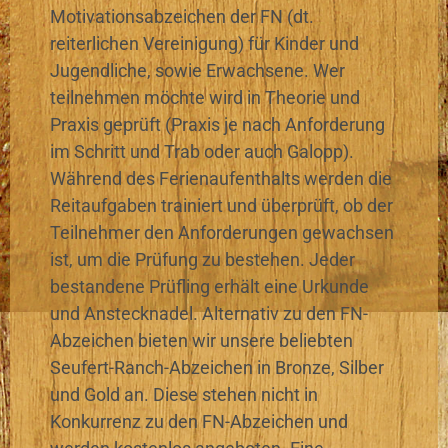
Motivationsabzeichen der FN (dt.
reiterlichen Vereinigung) für Kinder und
Jugendliche, sowie Erwachsene. Wer
teilnehmen möchte wird in Theorie und
Praxis geprüft (Praxis je nach Anforderung
im Schritt und Trab oder auch Galopp).
Während des Ferienaufenthalts werden die
Reitaufgaben trainiert und überprüft, ob der
Teilnehmer den Anforderungen gewachsen
ist, um die Prüfung zu bestehen. Jeder
bestandene Prüfling erhält eine Urkunde
und Anstecknadel. Alternativ zu den FN-
Abzeichen bieten wir unsere beliebten
Seufert-Ranch-Abzeichen in Bronze, Silber
und Gold an. Diese stehen nicht in
Konkurrenz zu den FN-Abzeichen und