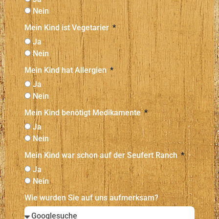
Nein
Mein Kind ist Vegetarier
Ja
Nein
Mein Kind hat Allergien
Ja
Nein
Mein Kind benötigt Medikamente
Ja
Nein
Mein Kind war schon auf der Seufert Ranch
Ja
Nein
Wie wurden Sie auf uns aufmerksam?