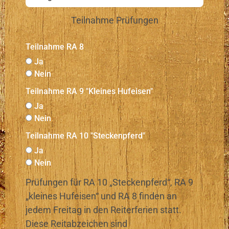
Teilnahme Prüfungen
Teilnahme RA 8
Ja
Nein
Teilnahme RA 9 "Kleines Hufeisen"
Ja
Nein
Teilnahme RA 10 "Steckenpferd"
Ja
Nein
Prüfungen für RA 10 „Steckenpferd“, RA 9
„kleines Hufeisen“ und RA 8 finden an
jedem Freitag in den Reiterferien statt.
Diese Reitabzeichen sind