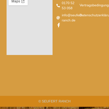
0170 52
Vertragsbedingun
53 058
info@seufert-
Datenschutzerklär
ranch.de
F
a
c
e
b
o
o
k
-
f
© SEUFERT RANCH