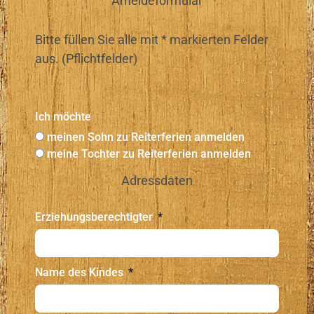
Ameldeformular
Bitte füllen Sie alle mit * markierten Felder
aus. (Pflichtfelder)
Ich möchte
meinen Sohn zu Reiterferien anmelden
meine Tochter zu Reiterferien anmelden
Adressdaten
Erziehungsberechtigter
Name des Kindes