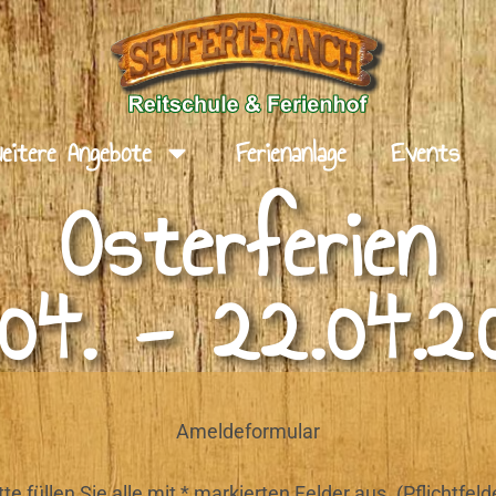
eitere Angebote
Ferienanlage
Events
Osterferien
.04. - 22.04.2
Ameldeformular
tte füllen Sie alle mit * markierten Felder aus. (Pflichtfeld