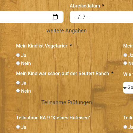
Abreisedatum
weitere Angaben
Mein Kind ist Vegetarier
Mein
Ja
J
Nein
N
Mein Kind war schon auf der Seufert Ranch
Wie 
Ja
Nein
Teilnahme Prüfungen
Teilnahme RA 9 "Kleines Hufeisen"
Teil
Ja
J