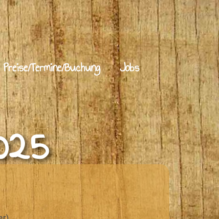
Preise/Termine/Buchung
Jobs
025
er)