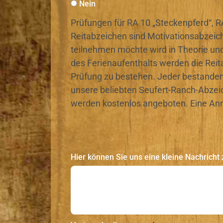
Nein
Prüfungen für RA 10 „Steckenpferd“, RA
Reitabzeichen sind Motivationsabzeich
teilnehmen möchte wird in Theorie und
des Ferienaufenthalts werden die Reit
Prüfung zu bestehen. Jeder bestandene
unsere beliebten Seufert-Ranch-Abzeic
werden kostenlos angeboten. Eine Anmel
Hier können Sie uns eine kleine Nachrich