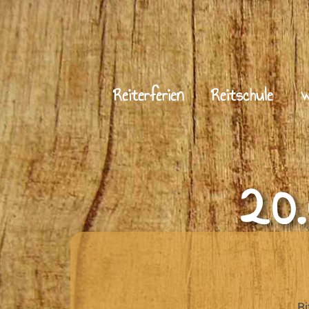
Zum
Inhalt
springen
Reiterferien
Reitschule
w
20
Bi